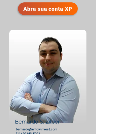
Abra sua conta XP
Bernardo S. Zilber
bernardo@wflowinvest.com
(11) 99143-5291