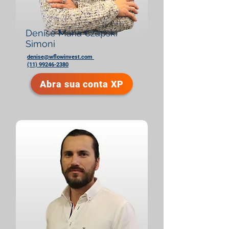
Denise Maria Czapski
Simoni
denise@wflowinvest.com
(11) 99246-2380
Abra sua conta XP