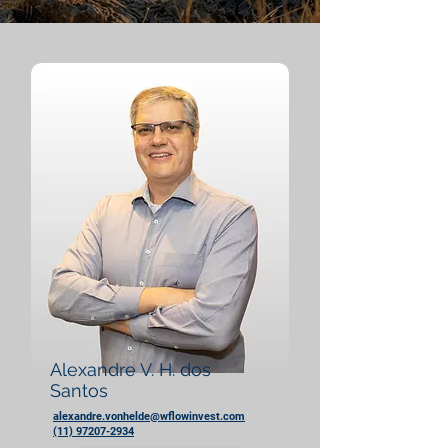
Alexandre V. H. dos
Santos
alexandre.vonhelde@wflowinvest.com
(11) 97207-2934