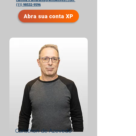
camilla.s.amarante@wflowinvest.com
(11) 98532-9596
Abra sua conta XP
Caristhon de Azevedo