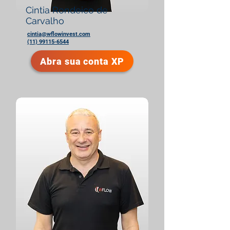
Cintia Rondeico de
Carvalho
cintia@wflowinvest.com
(11) 99115-6544
Abra sua conta XP