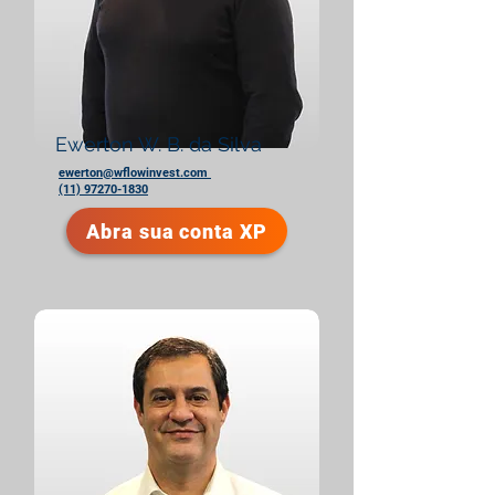
Ewerton W. B. da Silva
ewerton@wflowinvest.com
(11) 97270-1830
Abra sua conta XP