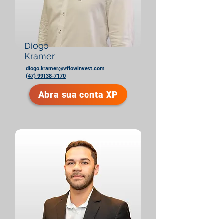
Diogo
Kramer
diogo.kramer@wflowinvest.com
(47) 99138-7170
Abra sua conta XP