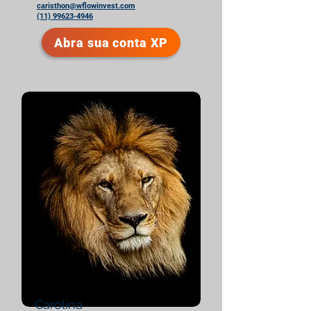
caristhon@wflowinvest.com
(11) 99623-4946
Abra sua conta XP
Carolina