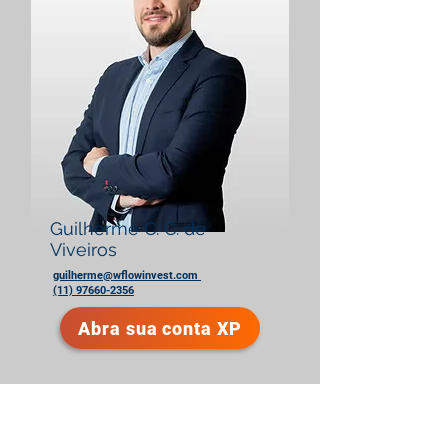
Guilherme C. C. de
Viveiros
guilherme@wflowinvest.com
(11) 97660-2356
Abra sua conta XP