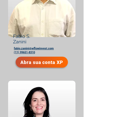
Fabio S.
Zanini
fabio.zanini@wflowinvest.com
(11) 99651-8310
Abra sua conta XP