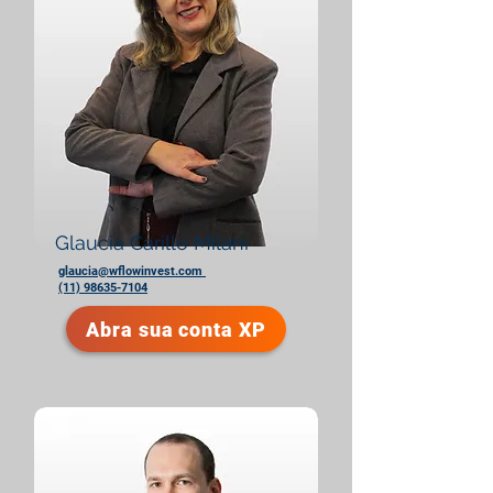
Glaucia Carillo Milani
glaucia@wflowinvest.com
(11) 98635-7104
Abra sua conta XP