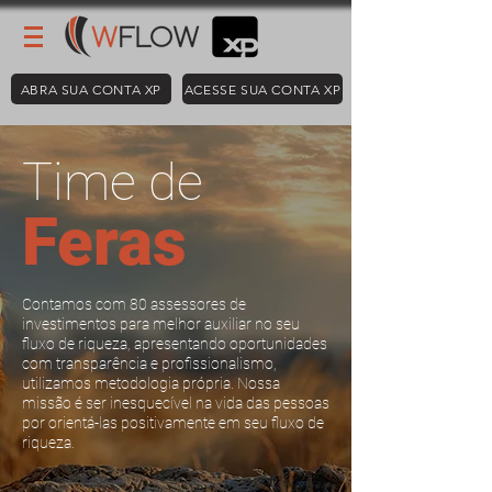
ABRA SUA CONTA XP
ACESSE SUA CONTA XP
Time de
Feras
Contamos com 80 assessores de
investimentos para melhor auxiliar no seu
fluxo de riqueza, apresentando oportunidades
com transparência e profissionalismo,
utilizamos metodologia própria. Nossa
missão é ser inesquecível na vida das pessoas
por orientá-las positivamente em seu fluxo de
riqueza.