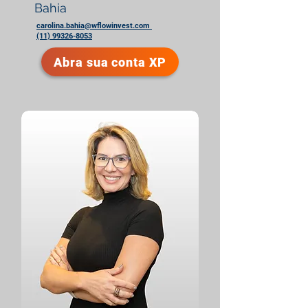
Bahia
carolina.bahia@wflowinvest.com
(11) 99326-8053
Abra sua conta XP