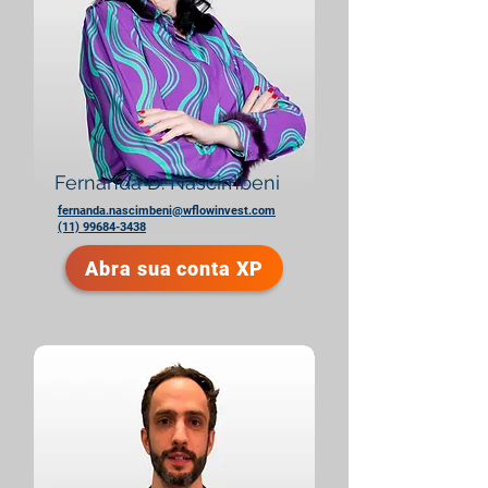
Fernanda D. Nascimbeni
fernanda.nascimbeni@wflowinvest.com
(11) 99684-3438
Abra sua conta XP