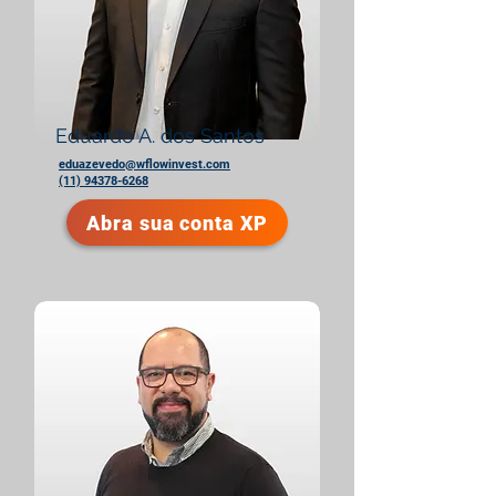
Eduardo A. dos Santos
eduazevedo@wflowinvest.com
(11) 94378-6268
Abra sua conta XP