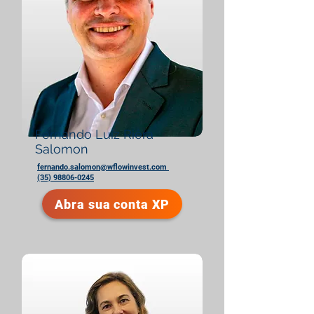
Fernando Luiz Riêra
Salomon
fernando.salomon@wflowinvest.com
(35) 98806-0245
Abra sua conta XP