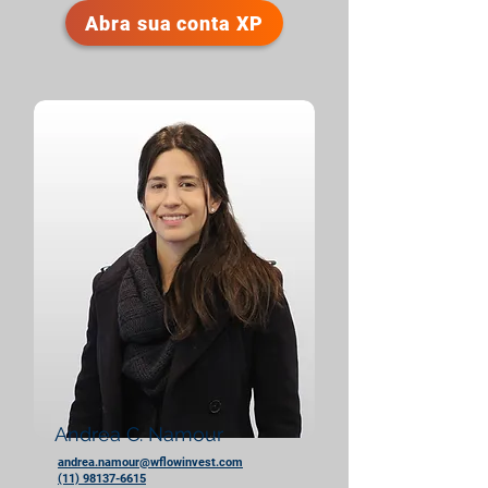
Abra sua conta XP
Andrea C. Namour
andrea.namour@wflowinvest.com
(11) 98137-6615