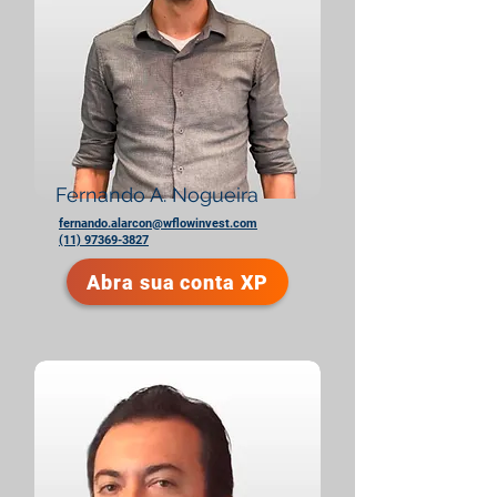
Fernando A. Nogueira
fernando.alarcon@wflowinvest.com
(11) 97369-3827
Abra sua conta XP