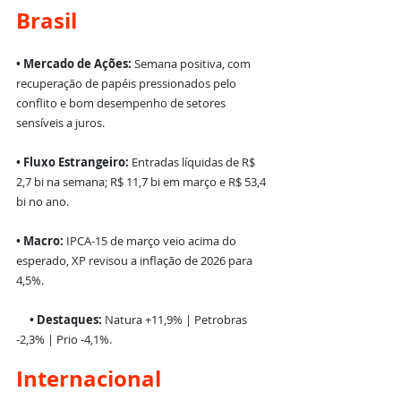
Brasil 
• Mercado de Ações:
 Semana positiva, com 
recuperação de papéis pressionados pelo 
conflito e bom desempenho de setores 
sensíveis a juros.
• Fluxo Estrangeiro:
 Entradas líquidas de R$ 
2,7 bi na semana; R$ 11,7 bi em março e R$ 53,4 
bi no ano.
• Macro:
 IPCA-15 de março veio acima do 
esperado, XP revisou a inflação de 2026 para 
4,5%.
     • Destaques: 
Natura +11,9% | Petrobras 
-2,3% | Prio -4,1%.
Internacional