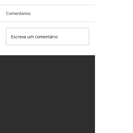
Comentários
Boletim Semanal [27/07]
Escreva um comentário
Boletim Semana