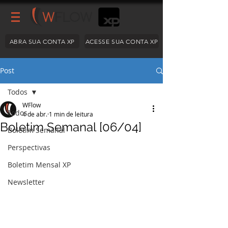
ABRA SUA CONTA XP
ACESSE SUA CONTA XP
Post
Todos
WFlow
Todos
4 de abr.
1 min de leitura
Boletim Semanal [06/04]
Boletim Semanal
Perspectivas
Boletim Mensal XP
Newsletter