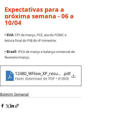
Expectativas para a 
próxima semana - 
06 a 
10/04
• EUA: 
CPI de março, PCE, ata do FOMC e 
leitura final do PIB do 4º trimestre.
• Brasil: 
IPCA de março e balança comercial de 
fevereiro/março.
12480_WFlow_XP_resumo_semanal_2026_04_02_orig
.pdf
Fazer download de PDF • 818KB
Boletim Semanal